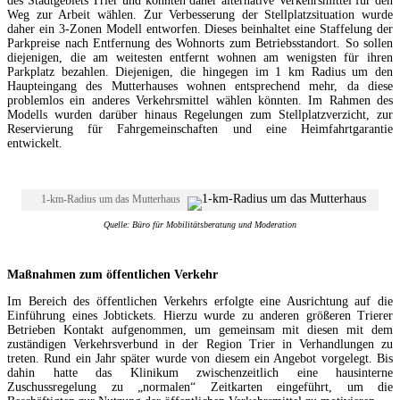
des Stadtgebiets Trier und könnten daher alternative Verkehrsmittel für den
Weg zur Arbeit wählen. Zur Verbesserung der Stellplatzsituation wurde
daher ein 3-Zonen Modell entworfen. Dieses beinhaltet eine Staffelung der
Parkpreise nach Entfernung des Wohnorts zum Betriebsstandort. So sollen
diejenigen, die am weitesten entfernt wohnen am wenigsten für ihren
Parkplatz bezahlen. Diejenigen, die hingegen im 1 km Radius um den
Haupteingang des Mutterhauses wohnen entsprechend mehr, da diese
problemlos ein anderes Verkehrsmittel wählen könnten. Im Rahmen des
Modells wurden darüber hinaus Regelungen zum Stellplatzverzicht, zur
Reservierung für Fahrgemeinschaften und eine Heimfahrtgarantie
entwickelt.
1-km-Radius um das Mutterhaus
Quelle: Büro für Mobilitätsberatung und Moderation
Maßnahmen zum öffentlichen Verkehr
Im Bereich des öffentlichen Verkehrs erfolgte eine Ausrichtung auf die
Einführung eines Jobtickets. Hierzu wurde zu anderen größeren Trierer
Betrieben Kontakt aufgenommen, um gemeinsam mit diesen mit dem
zuständigen Verkehrsverbund in der Region Trier in Verhandlungen zu
treten. Rund ein Jahr später wurde von diesem ein Angebot vorgelegt. Bis
dahin hatte das Klinikum zwischenzeitlich eine hausinterne
Zuschussregelung zu „normalen“ Zeitkarten eingeführt, um die