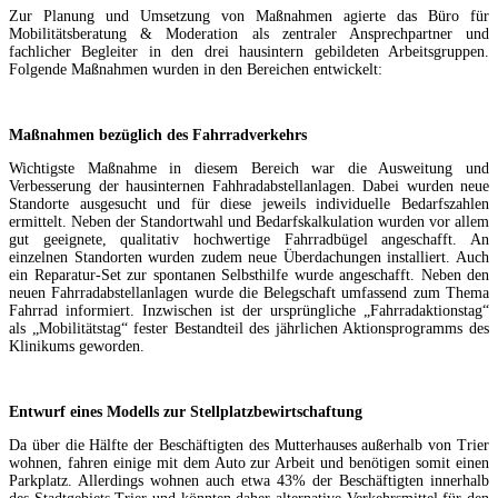
Zur Planung und Umsetzung von Maßnahmen agierte das Büro für
Mobilitätsberatung & Moderation als zentraler Ansprechpartner und
fachlicher Begleiter in den drei hausintern gebildeten Arbeitsgruppen.
Folgende Maßnahmen wurden in den Bereichen entwickelt:
Maßnahmen bezüglich des Fahrradverkehrs
Wichtigste Maßnahme in diesem Bereich war die Ausweitung und
Verbesserung der hausinternen Fahhradabstellanlagen. Dabei wurden neue
Standorte ausgesucht und für diese jeweils individuelle Bedarfszahlen
ermittelt. Neben der Standortwahl und Bedarfskalkulation wurden vor allem
gut geeignete, qualitativ hochwertige Fahrradbügel angeschafft. An
einzelnen Standorten wurden zudem neue Überdachungen installiert. Auch
ein Reparatur-Set zur spontanen Selbsthilfe wurde angeschafft. Neben den
neuen Fahrradabstellanlagen wurde die Belegschaft umfassend zum Thema
Fahrrad informiert. Inzwischen ist der ursprüngliche „Fahrradaktionstag“
als „Mobilitätstag“ fester Bestandteil des jährlichen Aktionsprogramms des
Klinikums geworden.
Entwurf eines Modells zur Stellplatzbewirtschaftung
Da über die Hälfte der Beschäftigten des Mutterhauses außerhalb von Trier
wohnen, fahren einige mit dem Auto zur Arbeit und benötigen somit einen
Parkplatz. Allerdings wohnen auch etwa 43% der Beschäftigten innerhalb